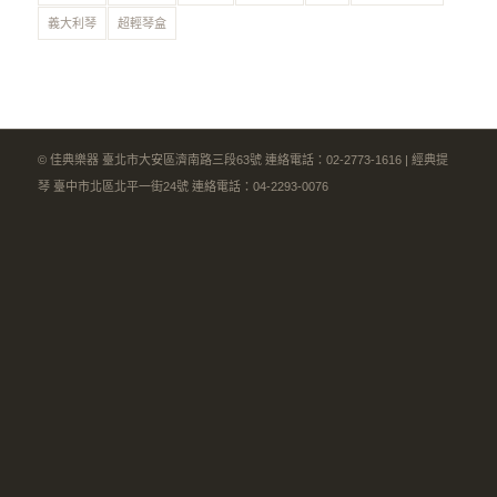
義大利琴
超輕琴盒
© 佳典樂器 臺北市大安區濟南路三段63號 連絡電話：02-2773-1616 | 經典提
琴 臺中市北區北平一街24號 連絡電話：04-2293-0076