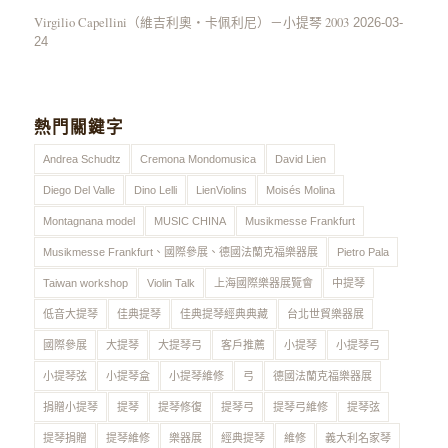
Virgilio Capellini（維吉利奧・卡佩利尼）－小提琴 2003
2026-03-
24
熱門關鍵字
Andrea Schudtz
Cremona Mondomusica
David Lien
Diego Del Valle
Dino Lelli
LienViolins
Moisés Molina
Montagnana model
MUSIC CHINA
Musikmesse Frankfurt
Musikmesse Frankfurt、國際參展、德國法蘭克福樂器展
Pietro Pala
Taiwan workshop
Violin Talk
上海國際樂器展覽會
中提琴
低音大提琴
佳典提琴
佳典提琴經典典藏
台北世貿樂器展
國際參展
大提琴
大提琴弓
客戶推薦
小提琴
小提琴弓
小提琴弦
小提琴盒
小提琴維修
弓
德國法蘭克福樂器展
捐贈小提琴
提琴
提琴修復
提琴弓
提琴弓維修
提琴弦
提琴捐贈
提琴維修
樂器展
經典提琴
維修
義大利名家琴