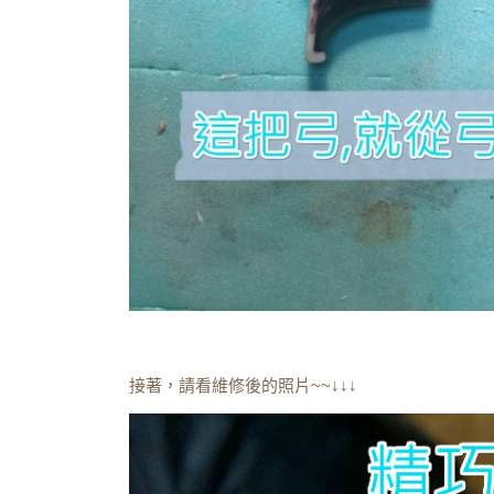
接著，請看維修後的照片~~↓↓↓