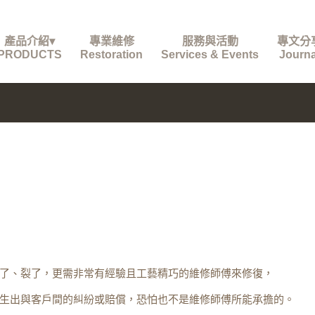
產品介紹▾
專業維修
服務與活動
專文分
PRODUCTS
Restoration
Services & Events
Journa
了、裂了，更需非常有經驗且工藝精巧的維修師傅來修復，
生出與客戶間的糾紛或賠償，恐怕也不是維修師傅所能承擔的。