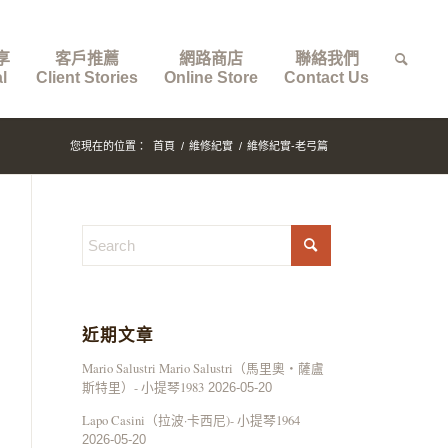
享
客戶推薦
網路商店
聯絡我們
l
Client Stories
Online Store
Contact Us
您現在的位置：
首頁
/
維修紀實
/
維修紀實-老弓篇
近期文章
Mario Salustri Mario Salustri（馬里奧・薩盧
斯特里）- 小提琴1983
2026-05-20
Lapo Casini（拉波·卡西尼)- 小提琴1964
2026-05-20