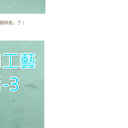
顛倒勇」了！