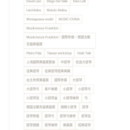
David Lien
Diego Del Valle
Dino Lelli
LienViolins
Moisés Molina
Montagnana model
MUSIC CHINA
Musikmesse Frankfurt
Musikmesse Frankfurt、國際參展、德國法蘭
克福樂器展
Pietro Pala
Taiwan workshop
Violin Talk
上海國際樂器展覽會
中提琴
低音大提琴
佳典提琴
佳典提琴經典典藏
台北世貿樂器展
國際參展
大提琴
大提琴弓
客戶推薦
小提琴
小提琴弓
小提琴弦
小提琴盒
小提琴維修
弓
德國法蘭克福樂器展
捐贈小提琴
提琴
提琴修復
提琴弓
提琴弓維修
提琴弦
提琴捐贈
提琴維修
樂器展
經典提琴