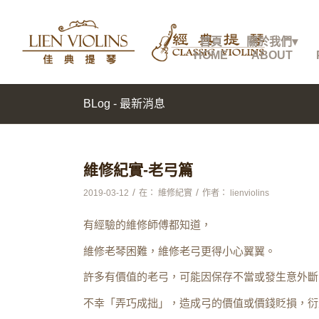
首頁
關於我們▾
HOME
ABOUT
BLog - 最新消息
維修紀實-老弓篇
/
/
2019-03-12
在：
維修紀實
作者：
lienviolins
有經驗的維修師傅都知道，
維修老琴困難，維修老弓更得小心翼翼。
許多有價值的老弓，可能因保存不當或發生意外斷
不幸「弄巧成拙」，造成弓的價值或價錢貶損，衍