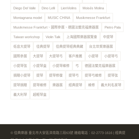
Diego Del Valle
Dino Lelli
LienViolins
Moisés Molina
Montagnana model
MUSIC CHINA
Musikmesse Frankfurt
Musikmesse Frankfurt、國際參展、德國法蘭克福樂器展
Pietro Pala
Taiwan workshop
Violin Talk
上海國際樂器展覽會
中提琴
低音大提琴
佳典提琴
佳典提琴經典典藏
台北世貿樂器展
國際參展
大提琴
大提琴弓
客戶推薦
小提琴
小提琴弓
小提琴弦
小提琴盒
小提琴維修
弓
德國法蘭克福樂器展
捐贈小提琴
提琴
提琴修復
提琴弓
提琴弓維修
提琴弦
提琴捐贈
提琴維修
樂器展
經典提琴
維修
義大利名家琴
義大利琴
超輕琴盒
© 佳典樂器 臺北市大安區濟南路三段63號 連絡電話：02-2773-1616 | 經典提