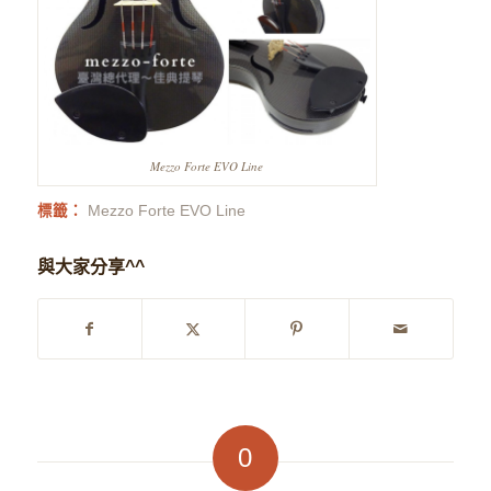
Mezzo Forte EVO Line
標籤：
Mezzo Forte EVO Line
與大家分享^^
0