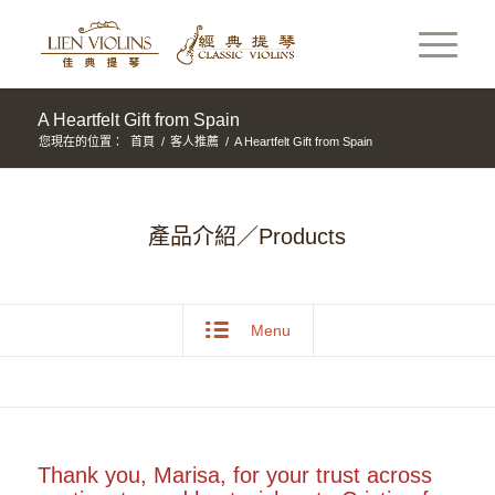
A Heartfelt Gift from Spain
您現在的位置：
首頁
/
客人推薦
/
A Heartfelt Gift from Spain
產品介紹／Products
Menu
Thank you, Marisa, for your trust across