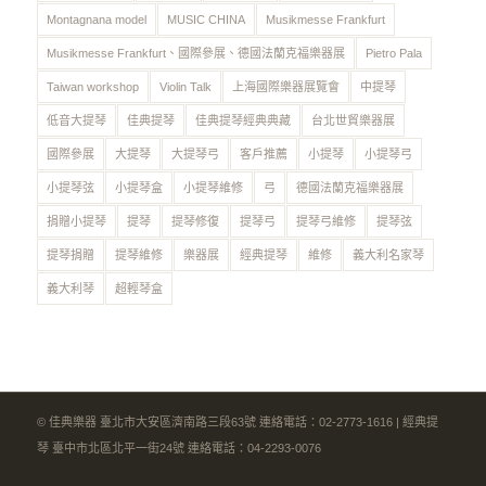
Montagnana model
MUSIC CHINA
Musikmesse Frankfurt
Musikmesse Frankfurt、國際參展、德國法蘭克福樂器展
Pietro Pala
Taiwan workshop
Violin Talk
上海國際樂器展覽會
中提琴
低音大提琴
佳典提琴
佳典提琴經典典藏
台北世貿樂器展
國際參展
大提琴
大提琴弓
客戶推薦
小提琴
小提琴弓
小提琴弦
小提琴盒
小提琴維修
弓
德國法蘭克福樂器展
捐贈小提琴
提琴
提琴修復
提琴弓
提琴弓維修
提琴弦
提琴捐贈
提琴維修
樂器展
經典提琴
維修
義大利名家琴
義大利琴
超輕琴盒
© 佳典樂器 臺北市大安區濟南路三段63號 連絡電話：02-2773-1616 | 經典提
琴 臺中市北區北平一街24號 連絡電話：04-2293-0076