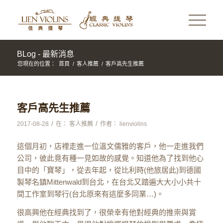
BLog - 最新消息
您現在的位置：
首頁
/
客人推薦
/
客戶高先生推薦
客戶高先生推薦
/
/
2017-08-28
在：
客人推薦
作者：
lienviolins
這個月初，店裡走進一位溫文儒雅的客戶，他一走進我們
公司，彼此竟有種一見如故的感覺。知道他為了找到他心
目中的「寶琴」，從去年起，從比利時(他旅居此)到德國
製琴名鎮Mittenwald到台北，在台北又踏遍大大小小共十
間工作室到琴行(台北原來有這麼多同業…)。
很高興他在經典找到了，很榮幸有他對經典的推崇與賞