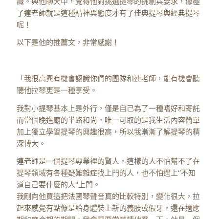
識。與他聊天中，覺得他對挑選提琴的挑剔與要求，像極
了連老師就是這種精神與態度才有了佳典提琴與經典提琴
呢！
以下是他的推薦文，非常感謝！
「我很高興有機會認識你們的團隊和連老師，能有機會聽
聽他拉琴更是一種享受。
我對小提琴基本上是外行，僅是自己為了一種嗜好和寄託
而當個晚進廟的半路和尚，唯一可取的是我生活內容簡單
加上獨立學習提琴的興趣很高，所以我漸漸了解提琴的精
深博大。
連老師是一個提琴專業裡的賢人，這樣的人不怕幫不了在
提琴領域有各種疑難雜症找上門的人，也不怕遇上‘’不知
道自己要什麼的人‘’上門。
我剛向他買這把法國琴聲音真的比較特別，變化很大，拉
起來感覺有點像是給身體裝上新的義肢或假牙，還在適應