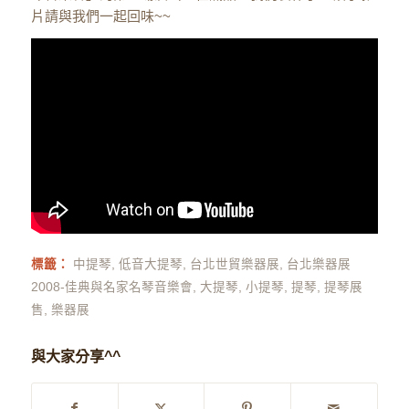
片請與我們一起回味~~
標籤：
中提琴
,
低音大提琴
,
台北世貿樂器展
,
台北樂器展
2008-佳典與名家名琴音樂會
,
大提琴
,
小提琴
,
提琴
,
提琴展
售
,
樂器展
與大家分享^^