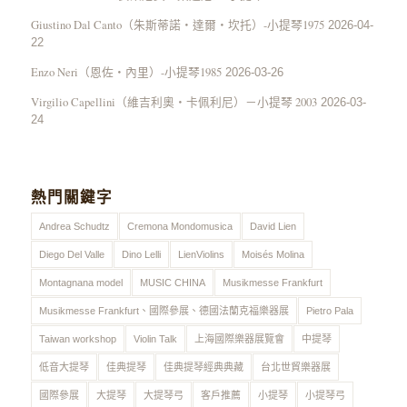
Giustino Dal Canto（朱斯蒂諾・達爾・坎托）-小提琴1975
2026-04-
22
Enzo Neri（恩佐・內里）-小提琴1985
2026-03-26
Virgilio Capellini（維吉利奧・卡佩利尼）－小提琴 2003
2026-03-
24
熱門關鍵字
Andrea Schudtz
Cremona Mondomusica
David Lien
Diego Del Valle
Dino Lelli
LienViolins
Moisés Molina
Montagnana model
MUSIC CHINA
Musikmesse Frankfurt
Musikmesse Frankfurt、國際參展、德國法蘭克福樂器展
Pietro Pala
Taiwan workshop
Violin Talk
上海國際樂器展覽會
中提琴
低音大提琴
佳典提琴
佳典提琴經典典藏
台北世貿樂器展
國際參展
大提琴
大提琴弓
客戶推薦
小提琴
小提琴弓