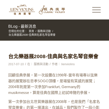
BLog - 最新消息
您現在的位置：
首頁
/
服務與活動
/
台北樂器展2008-佳典與名家名琴音樂會
台北樂器展2008-佳典與名家名琴音樂會
/
/
2017-07-10
在：
服務與活動
作者：
lienviolins
回顧佳典參展，第一次設攤在1998年-當年有場專以弦樂
器的展覽辦在忠孝SOGO頂樓，是場蠻有質感的展覽；
2004年則是第一次參加Frankfurt, Germany的
musikmesse，算是佳典在國際上初試啼聲的參展。
第一次參加台北世貿樂器展在2008年，也是我們「名家名
琴音樂會」的第一場演出，在誠品。我們製作了一段小影