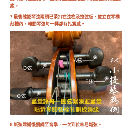
緣。
7.最後確認琴弦兩頭已緊扣在弦栓及拉弦板，並立在琴橋
刻槽內，轉動琴弦每一轉都有扎實感。
8.新弦建議慢慢調至音準，一次到位容易斷弦。