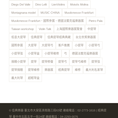
Diego Del Valle
Dino Lelli
LienViolins
Moisés Molina
Montagnana model
MUSIC CHINA
Musikmesse Frankfurt
Musikmesse Frankfurt、國際參展、德國法蘭克福樂器展
Pietro Pala
Taiwan workshop
Violin Talk
上海國際樂器展覽會
中提琴
低音大提琴
佳典提琴
佳典提琴經典典藏
台北世貿樂器展
國際參展
大提琴
大提琴弓
客戶推薦
小提琴
小提琴弓
小提琴弦
小提琴盒
小提琴維修
弓
德國法蘭克福樂器展
捐贈小提琴
提琴
提琴修復
提琴弓
提琴弓維修
提琴弦
提琴捐贈
提琴維修
樂器展
經典提琴
維修
義大利名家琴
義大利琴
超輕琴盒
© 佳典樂器 臺北市大安區濟南路三段63號 連絡電話：02-2773-1616 | 經典提
琴 臺中市北區北平一街24號 連絡電話：04-2293-0076