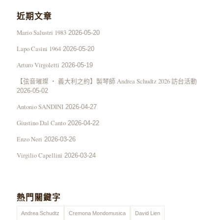
近期文章
Mario Salustri 1983
2026-05-20
Lapo Casini 1964
2026-05-20
Arturo Virgoletti
2026-05-19
【弦音璀璨 ‧ 義大利之約】製琴師 Andrea Schudtz 2026 訪台活動
2026-05-02
Antonio SANDINI
2026-04-27
Giustino Dal Canto
2026-04-22
Enzo Neri
2026-03-26
Virgilio Capellini
2026-03-24
熱門關鍵字
Andrea Schudtz
Cremona Mondomusica
David Lien