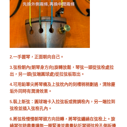
2.一手握琴，正面朝向自己。
3.弦栓朝內(朝琴身方向)旋轉放鬆，琴弦一頭從弦栓處拉
出，另一頭(弦端圓球處)從拉弦板取出。
4.可用鉛筆尖將琴橋及上弦枕內的刻槽稍稍劃過，清除塵
垢外同時有潤滑效果。
5.裝上新弦：圓球端卡入拉弦板或微調栓內，另一端拉到
弦栓並插入弦栓孔內。
6.將弦栓慢慢朝琴頭方向扭轉，將琴弦纏繞在弦栓上。旋
繞琴弦時盡量讓每一圈緊湊並盡量貼近琴頭弦栓孔側板邊