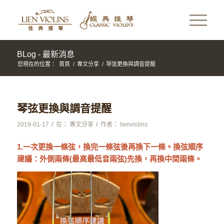
BLog - 最新消息
您現在的位置：
首頁
/
專文分享
/
琴弦更換與調音提醒
琴弦更換與調音提醒
/
/
2019-01-17
在：
專文分享
作者：
lienviolins
1.一次更換一條弦，換完一條弦後再換下一條。換弦順序
建議：外側兩條(最高最低音兩弦)先換，再換中間兩條。