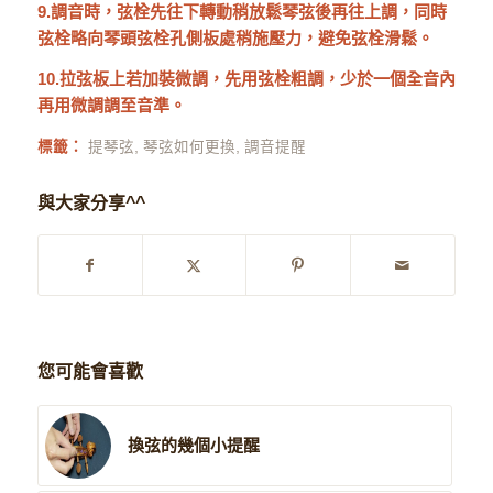
9.調音時，弦栓先往下轉動稍放鬆琴弦後再往上調，同時
弦栓略向琴頭弦栓孔側板處稍施壓力，避免弦栓滑鬆。
10.拉弦板上若加裝微調，先用弦栓粗調，少於一個全音內
再用微調調至音準。
標籤：
提琴弦
,
琴弦如何更換
,
調音提醒
與大家分享^^
您可能會喜歡
換弦的幾個小提醒