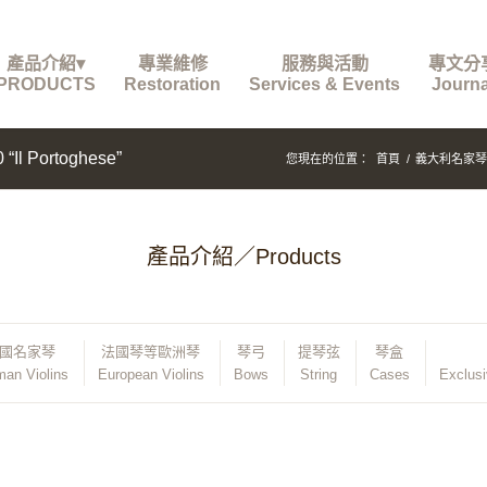
產品介紹▾
專業維修
服務與活動
專文分
PRODUCTS
Restoration
Services & Events
Journa
 Portoghese”
您現在的位置：
首頁
/
義大利名家琴
產品介紹／Products
國名家琴
法國琴等歐洲琴
琴弓
提琴弦
琴盒
an Violins
European Violins
Bows
String
Cases
Exclus