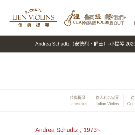
首頁
關於我們▾
HOME
ABOUT
Andrea Schudtz（安德烈・舒茲）-小提琴 2020 “Il
佳典提琴
義大利名家琴
德
LienViolins
Italian Violins
Germ
Andrea Schudtz , 1973~