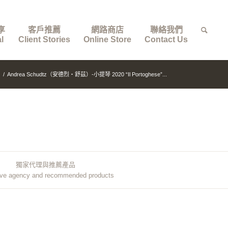
享
客戶推薦
網路商店
聯絡我們
l
Client Stories
Online Store
Contact Us
/
Andrea Schudtz（安德烈・舒茲）-小提琴 2020 “Il Portoghese”...
獨家代理與推薦產品
ive agency and recommended products