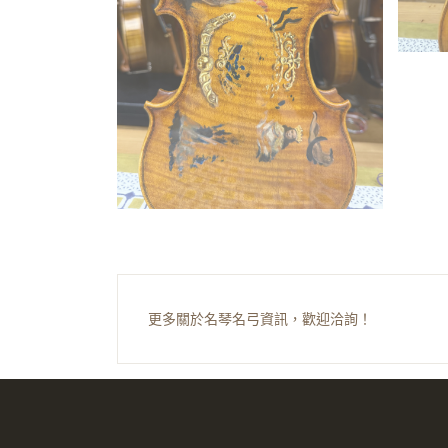
更多關於名琴名弓資訊，歡迎洽詢！
© 佳典樂器 臺北市大安區濟南路三段63號 連絡電話：02-2773-1616 