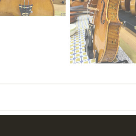
| 經典提琴 臺中市北區北平一街24號 連絡電話：04-2293-0076