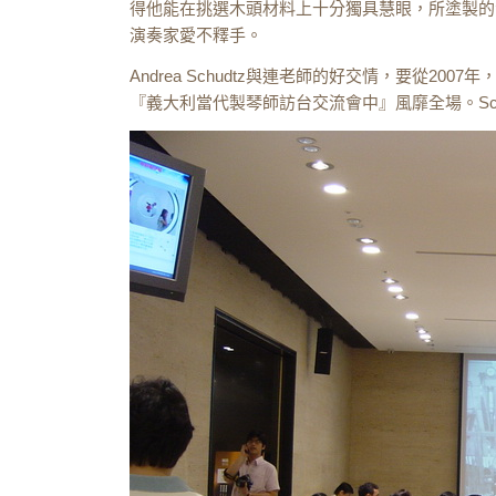
得他能在挑選木頭材料上十分獨具慧眼，所塗製的
演奏家愛不釋手。
Andrea Schudtz
與連老師的好交情，要從
2007
年
『義大利當代製琴師訪台交流會中』風靡全場。
Sc