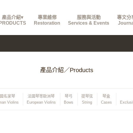
產品介紹▾
專業維修
服務與活動
專文分
PRODUCTS
Restoration
Services & Events
Journa
產品介紹／Products
國名家琴
法國琴等歐洲琴
琴弓
提琴弦
琴盒
an Violins
European Violins
Bows
String
Cases
Exclus