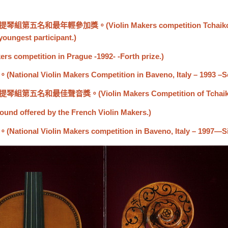
大提琴組第五名和最年輕參加獎。(
Violin Makers competition Tchai
 youngest participant.)
ers competition in Prague -1992- -Forth prize.)
。(
National Violin Makers Competition in Baveno, Italy – 1993 –S
小提琴組第五名和最佳聲音獎。(
Violin Makers Competition of Tcha
t sound offered by the French Violin Makers.)
。(
National Violin Makers competition in Baveno, Italy – 1997—Si