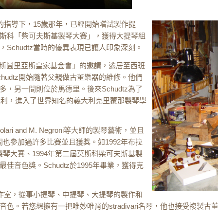
親的指導下，15歲那年，已經開始嚐試製作提
參加莫斯科「柴可夫斯基製琴大賽」，獲得大提琴組
Schudtz當時的優異表現已讓人印象深刻。
tz應「阿斯圖里亞斯皇家基金會」的邀請，遷居至西班
hudtz開始隨著父親做古董樂器的維修。他們
，另一間則位於馬德里。後來Schudtz為了
大利，進入了世界知名的義大利克里蒙那製琴學
ari and M. Negroni等大師的製琴藝術，並且
。在這段時間也參加過許多比賽並且獲獎。如1992年布拉
琴製琴大賽、1994年第二屆莫斯科柴可夫斯基製
音色獎。Schudtz於1995年畢業，獲得克
琴工作室，從事小提琴、中提琴、大提琴的製作和
。若您想擁有一把唯妙唯肖的stradivari名琴，他也接受複製古