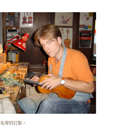
董名琴的訂製。