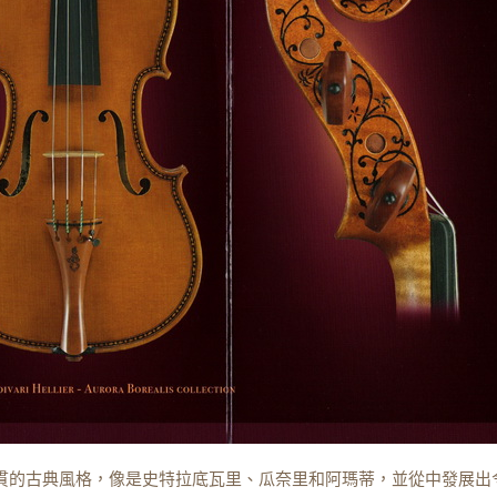
校一貫的古典風格，像是史特拉底瓦里、瓜奈里和阿瑪蒂，並從中發展