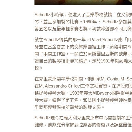
Schudtz小時候，便進入了音樂學校就讀。在父
琴，並且參加製琴比賽。1990年， Schudtz
第五名以及最年輕參賽者獎。初試啼聲即不同凡響，
就在Schudtz得獎的那一年，Pavel Schud
牙並在基金會之下的交響樂團裡工作。這段期間Sc
開了兩間工作室，一間位於阿斯圖里亞斯的歐弗耶多
讓自己的製琴技術更加精進，遂於1991年搬到義
校。
在克里蒙那製琴學校期間，他師承M. Conia, M. Scol
在M. Alessandro Crillovi工作室裡實習
格提琴製琴大賽、1993年義大利Baveno國際提
琴大賽，獲得了第五名，和法國小提琴製琴師推崇最佳
里蒙那製琴學校所頒發的製琴文憑。
Schudtz現今在義大利克里蒙那市中心開設製
維修。他能充分掌握對弦樂器的修復以及調整最佳音色