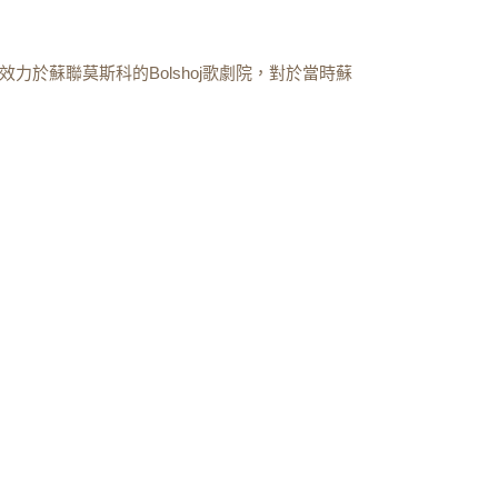
父親曾效力於蘇聯莫斯科的Bolshoj歌劇院，對於當時蘇