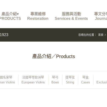
產品介紹▾
專業維修
服務與活動
專文分
PRODUCTS
Restoration
Services & Events
Journa
1923
您現在的位置：
首頁
/
產品介紹／Products
國名家琴
法國琴等歐洲琴
琴弓
提琴弦
琴盒
an Violins
European Violins
Bows
String
Cases
Exclus