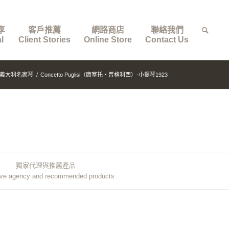
享
客戶推薦
網路商店
聯絡我們
l
Client Stories
Online Store
Contact Us
義大利名家琴
/
Concetto Puglisi（康塞托・普格利西）-小提琴1923
獨家代理與推薦產品
ive agency and recommended products