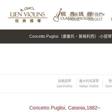
首頁
關於我們▾
HOME
ABOUT
Concetto Puglisi（康塞托・普格利西）-小提琴
佳典提琴
義大利名家琴
德
LienViolins
Italian Violins
Germ
Concetto Puglisi, Catania,1882~