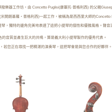
彈撥樂器工作坊，由 Concetto Puglisi(康塞托·普格利西) 的父親Giuseppe 
elo Puglisi(米開朗基羅‧普格利西)一起工作，被稱為是西西里大師的Conc
1923製作的小提琴，獨特的邊角完美地表達了這把小提琴的個性和優雅風格
出色的音質並產生巨大的共鳴，算是義大利小提琴製作的優秀代表。
，若您正在尋找一把精湛的演奏琴，這把琴會是與您合作的好夥伴