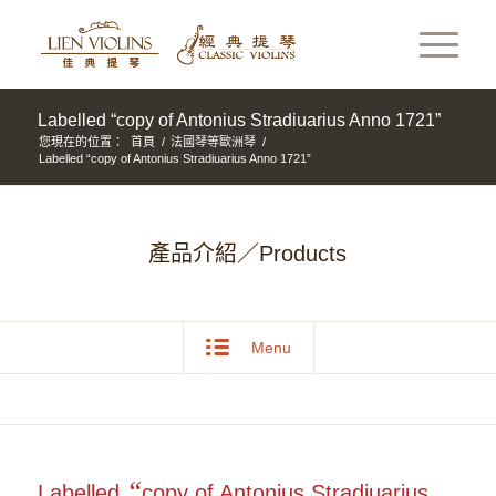
Labelled “copy of Antonius Stradiuarius Anno 1721”
您現在的位置：
首頁
/
法國琴等歐洲琴
/
Labelled “copy of Antonius Stradiuarius Anno 1721”
產品介紹／Products
Menu
“
Labelled
copy of Antonius Stradiuarius