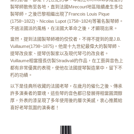
製琴師散佈至各地，直到法國Mirecourt地區陸續產生多位
製琴師，之後巴黎相繼出現了Francois Louis Pique
(1758~1822)、Nicolas Lupot (1758~1824)等著名製琴師。
不過法國派的風格，在法國大革命之後，才顯現出來。
當然，提到法國製琴師裡的佼佼者，不得不提到的是J.B.
Vuillaume(1798~1875)。他是十九世紀最偉大的製琴師、
提琴改良家、提琴仿製家以及現代琴弓的改良者。
Vuillaume相當擅長仿製Stradivali的作品，在工藝與音色上
都有非常優異的表現，使他在法國提琴製造業中，留下不
朽的功績。
以下是佳典所收藏的法國老琴，在歲月的催化之後、傳承
許多演奏者的靈魂，這些琴的音色都已發展得相當圓潤醇
厚，外表的漆呈現了多年使用後的層次美感，衷心推薦給
喜好老琴氛圍的演奏者！