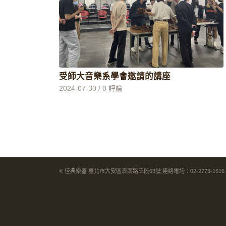
受師大音樂系學會邀請的講座
2024-07-30
/
0 評論
© 佳典樂器 臺北市大安區濟南路三段63號 連絡電話：02-2773-1616 